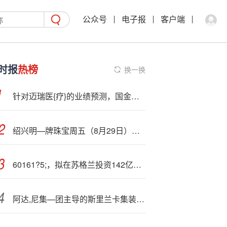
公众号
电子报
客户端
时报
热榜
换一换
针对迈瑞医{疗}的业绩预测，国金证券分析师的判断是：下调，再下调
绍兴明—牌珠宝周五（8月29日）黄金价格报价1009元/克
60161?5;，拟在苏格兰投资142亿元，建设海上风电项目！
阿达,尼集—团主导的斯里兰卡集装箱码头将提前完成产能翻倍