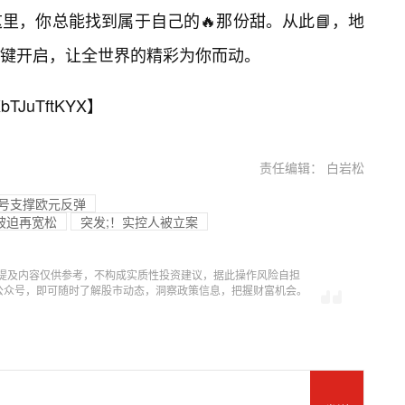
里，你总能找到属于自己的🔥那份甜。从此📘，地
键开启，让全世界的精彩为你而动。
bTJuTftKYX
】
责任编辑： 白岩松
信号支撑欧元反弹
被迫再宽松
突发;！实控人被立案
提及内容仅供参考，不构成实质性投资建议，据此操作风险自担
信公众号，即可随时了解股市动态，洞察政策信息，把握财富机会。