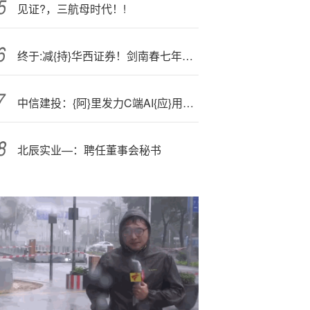
见证?，三航母时代！!
终于:减{持}华西证券！剑南春七年之痒，首次套现2.55亿
中信建投：{阿}里发力C端AI{应}用，千问探索下一代流量入口
北辰实业—：聘任董事会秘书