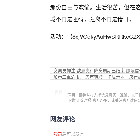
那份自由与欢愉。生活很苦，但在这
域不再是阻碍，距离不再是借口，一
活动：【
8cjVGdkyAuHwSRRkeCZX
交易员押注;欧洲央行降息周期已结束 鹰派
加币三重危.机：房市转冷、卡尼示弱、央行
声明：证券时报力求信息真实、准确，文章
下载“证券时报”官方APP，或关注官方微
网友评论
登录
后可以发言