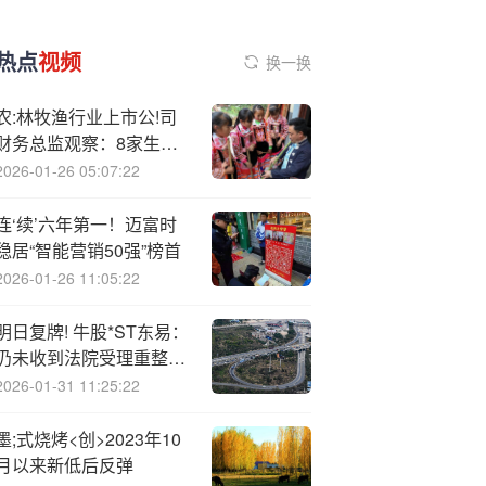
热点
视频
换一换
农:林牧渔行业上市公!司
财务总监观察：8家生猪
养殖公司中一半财务总监
2026-01-26 05:07:22
薪酬过百万 新希望陈兴垚
达到132.56万元
连‘续’六年第一！迈富时
稳居“智能营销50强”榜首
2026-01-26 11:05:22
明日复牌! 牛股*ST东易：
仍未收到法院受理重整文
书，“时间非常紧迫”
2026-01-31 11:25:22
墨;式烧烤<创>2023年10
月以来新低后反弹