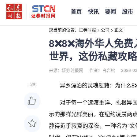
首页
快讯
要闻
股市
您当前的位置：
证券时报
>
公司
>
正文
8❌8❌海外华人免
世界，这份私藏攻略
来源：证券时报网
作者：白岩松
2026-02
异乡漂泊的灵魂慰藉：为什么8❌
点赞
对于每一个远渡重洋、扎根异
示的那样光鲜亮丽。在纽约凌晨两
静得近乎寂寞的深夜，一种名为“文