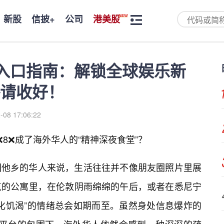
新股
信披+
公司
港美股
费入口指南：解锁全球娱乐新
请收好！
-08 17:06:22
8❌成了海外华人的“精神深夜食堂”？
国他乡的华人来说，生活往往并不像朋友圈照片里展
点的公寓里，在伦敦阴雨绵绵的午后，或者在悉尼宁
化饥渴”的情绪总会如期而至。虽然身处信息爆炸的